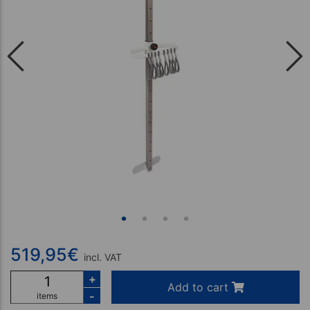
519,95
€
incl. VAT
+
Add to cart
-
items