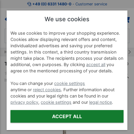
Jump to shopping area
Jump to product description
Jump 
+49 (0) 6331 1480-0
‐ Customer service
We use cookies
We use cookies to improve your shopping experience.
Cookies allow displaying relevant offers and content,
individualized advertises and saving your preferred
61/66
settings. In this context, a third country transmission
Home
Exercise Bands
Thera Band
might take place. The recipients process your details on
Thera-Band Gym incl. 8x Assist
additional, own purposes. By clicking
accept all
you
agree on the mentioned processing of your details.
Item no. 21030
You can change your
cookie settings
anytime or
reject cookies
. Further information about
cookies and your legal rights can be found in our
privacy policy
,
cookie settings
and our
legal notice
.
ACCEPT ALL