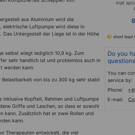
Kein kompliziertes Schleppen von
x W x H
table Pro Osteo 2.0, L x W x
mat spor
0 cm
H 190 x 65 x 58-80 cm
*
*
tergestell aus Aluminium wird die
1.345,00
€
8
e, elektrische Luftpumpe wird diese in
. Das Untergestell der Liege ist in der Höhe
m no. 23918
In Stock
Item no. 23914
short lead 
Do you h
e selbst wiegt lediglich 10,9 kg. Zum
question
fer sehr handlich ist und problemlos auch in
rt werden kann.
You can con
r Belastbarkeit von bis zu 300 kg sehr stabil
service by:
Phone:
+4
e inklusive Kopfteil, Rahmen und Luftpumpe
E-mail:
Co
edene Griffe und Laschen, so dass er sowohl
n kann. Zusätzlich hat er zwei Rollen und
rden kann.
on Therapeuten entwickelt, die viel