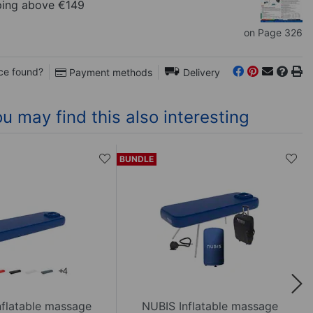
ping above €149
on Page 326
ce found?
Payment methods
Delivery
u may find this also interesting
BUNDLE
nflatable massage
NUBIS Inflatable massage