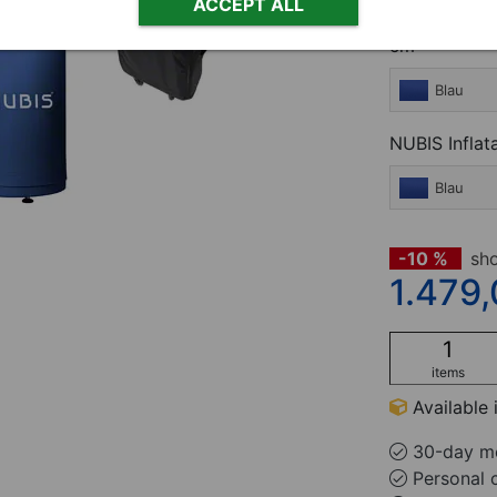
ACCEPT ALL
NUBIS Inflat
cm
Blau
NUBIS Inflat
Blau
-10 %
sh
1.479
items
Available 
30-day mo
Personal 