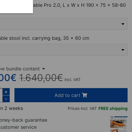
able Massage Table Pro 2.0, L x W x H 190 x 75 x 58-80
able stool incl. carrying bag, 35 x 60 cm
ow bundle content
,00
€
1.640,00
€
incl. VAT
+
Add to cart
-
in 2 weeks
Prices incl. VAT
FREE shipping
ney-back guarantee
customer service