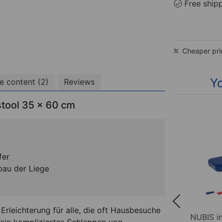
Free ship
Cheaper pri
Yo
e content (2)
Reviews
 stool 35 x 60 cm
fer
bau der Liege
 Erleichterung für alle, die oft Hausbesuche
assage
NUBIS Inflatable massage
NUBIS i