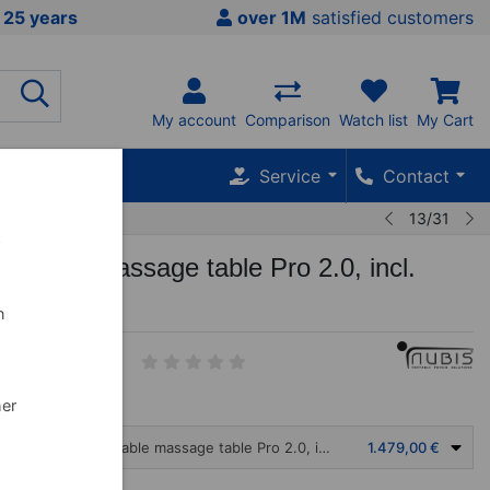
 25 years
over 1M
satisfied customers
My account
Comparison
Watch list
My Cart
Service
Contact
13/31
w
latable massage table Pro 2.0, incl.
 x 60 cm
n
2
her
NUBIS Inflatable massage table Pro 2.0, incl. stool 35 x 60 cm
1.479,00 €
NDLE