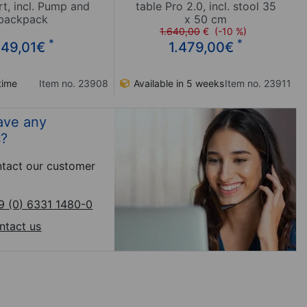
t, incl. Pump and
table Pro 2.0, incl. stool 35
backpack
x 50 cm
1.640,00
€
(-10 %)
*
*
49,01
€
1.479,00
€
time
Item no. 23908
Available in 5 weeks
Item no. 23911
ave any
s?
tact our customer
9 (0) 6331 1480-0
ntact us