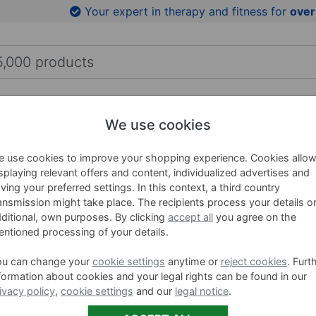
to product images
Your expert in therapy and fitness for
over
HING AIDS
WELLNESS
BRANDS
SALE %
We use cookies
 use cookies to improve your shopping experience. Cookies allo
NUBIS Inf
splaying relevant offers and content, individualized advertises and
ving your preferred settings. In this context, a third country
stool 35
ansmission might take place. The recipients process your details o
ditional, own purposes. By clicking
accept all
you agree on the
ntioned processing of your details.
Item no. 2391
Variants
ou can change your
cookie settings
anytime or
reject cookies
. Furt
formation about cookies and your legal rights can be found in our
ivacy policy
,
cookie settings
and our
legal notice
.
BU