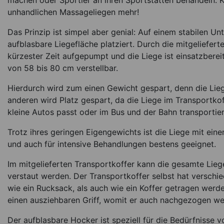
machen oder Sportler an ihren Sportstätten behandeln: 
Table Pro XL 2.0, L 
unhandlichen Massageliegen mehr!
210 x 75 x 58-8
Das Prinzip ist simpel aber genial: Auf einem stabilen Un
1.579,00
€
aufblasbare Liegefläche platziert. Durch die mitgeliefert
kürzester Zeit aufgepumpt und die Liege ist einsatzbereit
short lead time
Ite
von 58 bis 80 cm verstellbar.
Hierdurch wird zum einen Gewicht gespart, denn die Lieg
anderen wird Platz gespart, da die Liege im Transportkof
kleine Autos passt oder im Bus und der Bahn transportie
Trotz ihres geringen Eigengewichts ist die Liege mit eine
und auch für intensive Behandlungen bestens geeignet.
Im mitgelieferten Transportkoffer kann die gesamte Lieg
verstaut werden. Der Transportkoffer selbst hat verschi
wie ein Rucksack, als auch wie ein Koffer getragen werde
einen ausziehbaren Griff, womit er auch nachgezogen we
Der aufblasbare Hocker ist speziell für die Bedürfnisse v