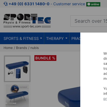
Jump to shopping area
Jump to product description
Jump 
+49 (0) 6331 1480-0
‐ Customer service
online
SPORTS & FITNESS
THERAPY
PRACTICE
TEAC
Home
Brands
nubis
We
BUNDLE %
di
sa
tr
ad
me
Y
in
pr